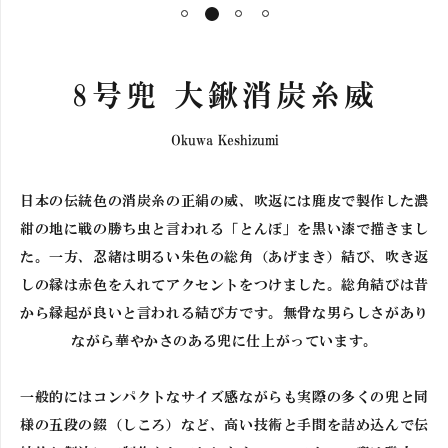
1
2
3
4
8号兜 大鍬消炭糸威
Okuwa Keshizumi
日本の伝統色の消炭糸の正絹の威、吹返には鹿皮で製作した濃
紺の地に戦の勝ち虫と言われる「とんぼ」を黒い漆で描きまし
た。一方、忍緒は明るい朱色の総角（あげまき）結び、吹き返
しの縁は赤色を入れてアクセントをつけました。総角結びは昔
から縁起が良いと言われる結び方です。無骨な男らしさがあり
ながら華やかさのある兜に仕上がっています。
一般的にはコンパクトなサイズ感ながらも実際の多くの兜と同
お買い物を続ける
様の五段の錣（しころ）など、高い技術と手間を詰め込んで伝