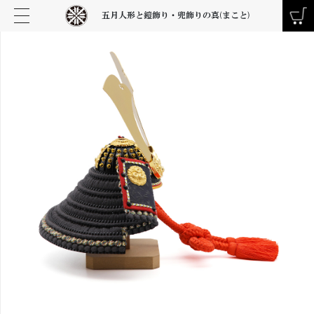
五月人形と鎧飾り・兜飾りの真(まこと)