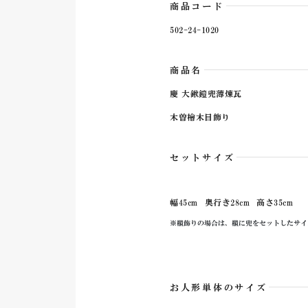
商品コード
502-24-1020
商品名
慶 大鍬鎧兜薄煉瓦
木曽檜木目飾り
セットサイズ
幅45cm
奥行き28cm
高さ35cm
※櫃飾りの場合は、櫃に兜をセットしたサイ
お人形単体のサイズ