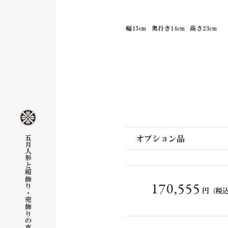
幅15cm
奥行き14cm
高さ23cm
五月人形と鎧飾り・兜飾りの真(まこと)
オプション品
170,555
円
(税込