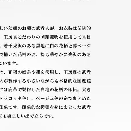
しい幼顔のお顔の武者人形、お衣装は伝統的
、工房真こだわりの国産織物を使用して木目
。若干光沢のある黒地に白の花柄と薄ベージ
で描いた花柄のお、袴も華やかに光沢のある
ています。
は、正絹の威糸や紐を使用し、工房真の武者
人が製作する小さいながらも本格的な国産鎧
には鹿革で製作した白地の花柄の印伝。大き
テラコッタ色）、ベージュ色の糸でまとめた
印象です。印象的な鎧兜を身にまとった武者
くも勇ましい出で立ちです。