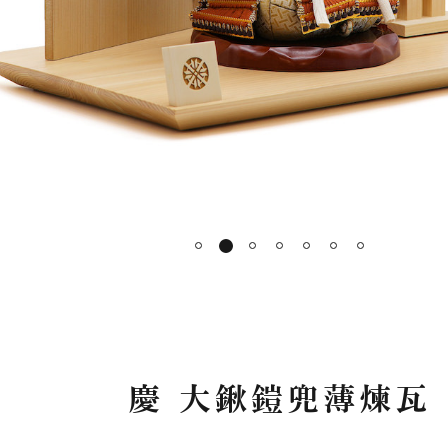
1
2
3
4
5
6
7
慶 大鍬鎧兜薄煉瓦