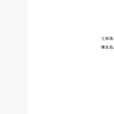
工房真
煉瓦色