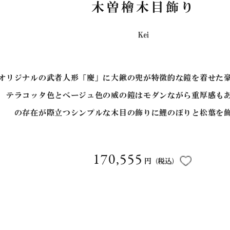
木曽檜木目飾り
Kei
オリジナルの武者人形「慶」に大鍬の兜が特徴的な鎧を着せた
、テラコッタ色とベージュ色の威の鎧はモダンながら重厚感も
の存在が際立つシンプルな木目の飾りに鯉のぼりと松葉を
170,555
円
(税込)