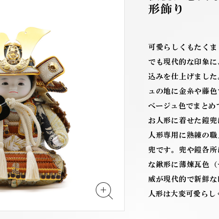
形飾り
可愛らしくもたくま
でも現代的な印象に
込みを仕上げました
ュの地に金糸や藤色
ベージュ色でまとめ
お人形に着せた鎧兜
人形専用に熟練の職
兜です。兜や鎧各所
な鍬形に薄煉瓦色（
威が現代的で新鮮な
人形は大変可愛らし