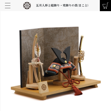
五月人形と鎧飾り・兜飾りの真(まこと)
お買い物を続ける