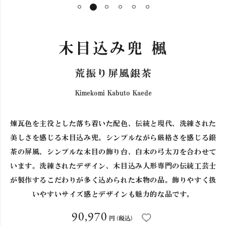
1
2
3
4
5
6
カートへ進む
木目込み兜 楓
荒振り屏風銀茶
Kimekomi Kabuto Kaede
煉瓦色を主役とした落ち着いた配色、伝統と現代、洗練された
美しさを感じる木目込み兜。シンプルながら厳格さを感じる銀
茶の屏風、シンプルな木目の飾り台、白木の弓太刀を合わせて
います。洗練されたデザイン、木目込み人形専門の伝統工芸士
が製作するこだわりが多く込められた本物の品。飾りやすく扱
いやすいサイズ感とデザインも魅力的な品です。
90,970
円
(税込)