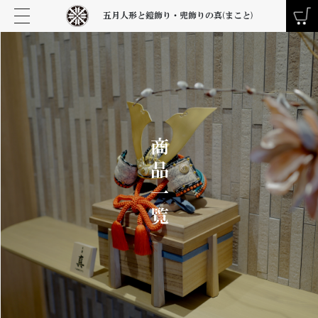
五月人形と鎧飾り・兜飾りの真(まこと)
商品一覧